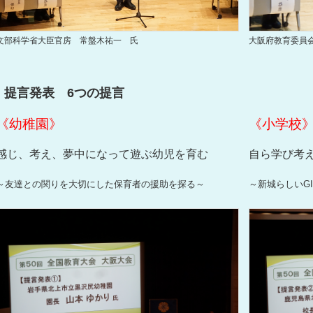
大阪府教育委員
文部科学省大臣官房 常盤木祐一 氏
提言発表 6つの提言
《幼稚園》
《小学校
感じ、考え、夢中になって遊ぶ幼児を育む
自ら学び考
～友達との関りを大切にした保育者の援助を探る～
～新城らしいG