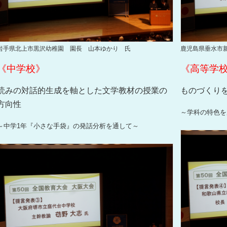
岩手県北上市黒沢幼稚園 園長 山本ゆかり 氏
鹿児島県垂水市
《中学校》
《高等学
読みの対話的生成を軸とした文学教材の授業の
ものづくり
方向性
～学科の特色を
～中学1年『小さな手袋』の発話分析を通して～