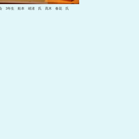
会 3年生 舩本 靖渚 氏 髙木 春花 氏