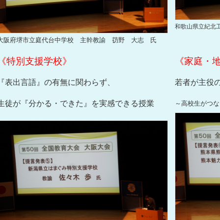
和歌山県立紀北
大阪府堺市立庭代台中学校 主幹教諭 苆野 大志 氏
《特別支援学校》
《家庭・
『表出言語』の有無に関わらず、
若者が主役
生徒が『分かる・できた』を実感できる授業
～高校生がつな