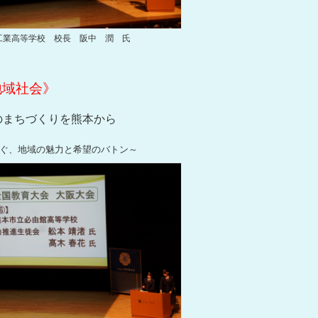
工業高等学校 校長 阪中 潤 氏
地域社会》
のまちづくりを熊本から
ぐ、地域の魅力と希望のバトン～