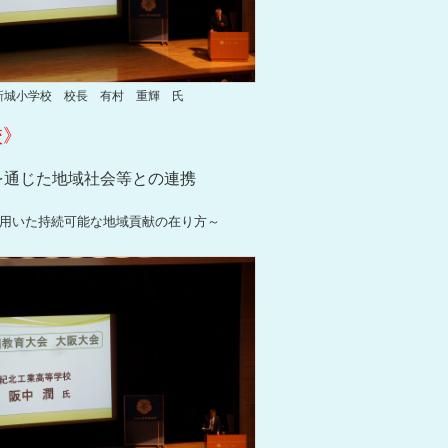
新城小学校 校
長 有村 重輝 氏
校》
を通じた地域社会等との連携
用いた持続可能な地域貢献の在り方～