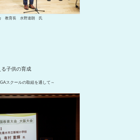
会 教育長 水野達朗 氏
》
える子供の育成
IGAスクールの取組を通して～