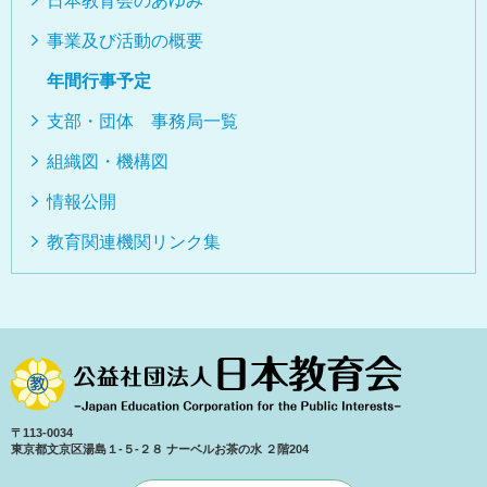
日本教育会のあゆみ
教育関連機関リンク集
事業及び活動の概要
当会の活動について
年間行事予定
支部・団体 事務局一覧
会員登録・定期購読など
組織図・機構図
刊行物
情報公開
各種用紙ダウンロード
教育関連機関リンク集
月刊「日本教育」
サイトマップ
03-5803-9707
お問い合わせ
nkk@nihonkyouikukai.or.jp
〒113-0034
東京都文京区湯島１-５-２８ ナーベルお茶の水 ２階204