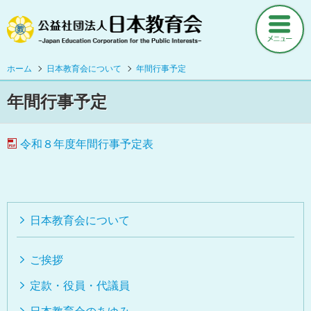
ホーム
ニュース
ホーム
日本教育会について
年間行事予定
年間行事予定
日本教育会について
ご挨拶
令和８年度年間行事予定表
定款・役員・代議員
日本教育会のあゆみ
事業及び活動の概要
日本教育会について
年間行事予定
支部・団体 事務局一覧
ご挨拶
組織図・機構図
定款・役員・代議員
情報公開