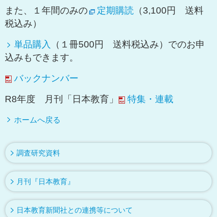
各種用紙ダウンロード
また、１年間のみの
定期購読
（3,100円 送料
税込み）
月刊「日本教育」
単品購入
（１冊500円 送料税込み）でのお申
サイトマップ
込みもできます。
03-5803-9707
お問い合わせ
バックナンバー
nkk@nihonkyouikukai.or.jp
R8年度 月刊「日本教育」
特集・連載
ホームへ戻る
調査研究資料
月刊『日本教育』
日本教育新聞社との連携等について