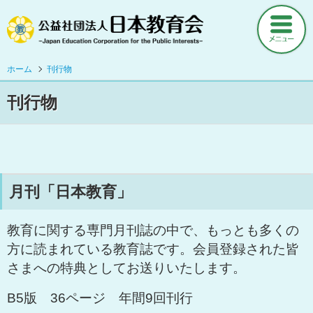
ホーム
ニュース
ホーム
刊行物
刊行物
日本教育会について
当会の活動について
会員登録・定期購読など
月刊「日本教育」
刊行物
調査研究資料
教育に関する専門月刊誌の中で、もっとも多くの
月刊『日本教育』
方に読まれている教育誌です。会員登録された皆
さまへの特典としてお送りいたします。
日本教育新聞社との連携等について
B5版 36ページ 年間9回刊行
日本教育会叢書