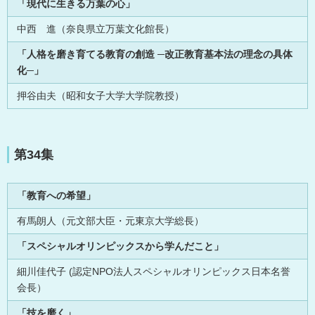
「現代に生きる万葉の心」
中西 進（奈良県立万葉文化館長）
「人格を磨き育てる教育の創造 ─改正教育基本法の理念の具体
化─」
押谷由夫（昭和女子大学大学院教授）
第34集
「教育への希望」
有馬朗人（元文部大臣・元東京大学総長）
「スペシャルオリンピックスから学んだこと」
細川佳代子 (認定NPO法人スペシャルオリンピックス日本名誉
会長）
「技を磨く」