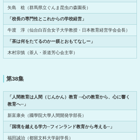
矢島 稔（群馬県立ぐんま昆虫の森園長）
「校長の専門性とこれからの学校経営」
牛渡 淳（仙台白百合女子大学教授・日本教育経営学会会長）
「茶は何をたてるのかー躾とおもてなしー」
木村宗慎（茶人・茶道芳心会主宰）
第38集
「人間教育は人間（じんかん）教育 ─心の教育から、心に響く
教育へ─」
新富康央（國學院大學人間開発学部長）
「国境を越える学力─フィンランド教育から考える─」
福田誠治（都留文科大学副学長）