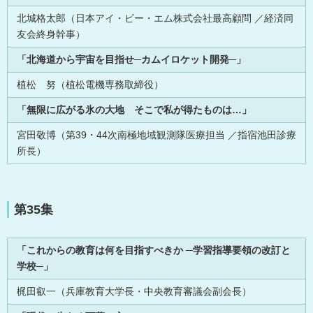
北城格太郎（日本アイ・ビー・エム株式会社最高顧問 ／経済同
友会終身幹事）
「北海道から宇宙を目指せ─カムイロケット開発─」
植松 努（植松電機専務取締役）
「無限に広がる氷の大地 そこで私が得たものは…」
宮田敬博（第39・44次南極地域観測隊医療担当 ／指宿池田診療
所長）
第35集
「これからの教育は何を目指すべきか ─学習指導要領の改訂と
学校─」
梶田叡一（兵庫教育大学長・中央教育審議会副会長）