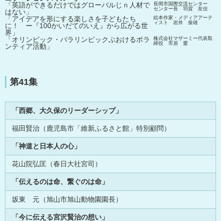
「英語ができるだけではグローバルじｎ人材で
長岡市国際交流センター
各種用紙ダウンロード
センター長 羽賀 友信
はない」
「アイデアを形にする楽しさを子どもたち
絵本作家・メディアアーテ
ィスト 岩井 俊雄
に！ ー『100かいだてのいえ』から広がる世
月刊「日本教育」
界」
「オリンピック・パラリンピックぶおけるボラ
株式会社マザーミー代表取
締役 市居 愛
ンティア活動」
サイトマップ
03-5803-9707
お問い合わせ
第41集
nkk@nihonkyouikukai.or.jp
「西郷、大久保のリーダーシップ」
福田賢治（鹿児島市「維新ふるさと館」特別顧問）
「神道と日本人の心」
花山院弘匡（春日大社宮司）
「伝えるのは命、繋ぐのは命」
坂東 元（旭山市旭山動物園園長）
「今に伝える宮沢賢治の想い」