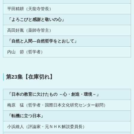
平田精耕（天龍寺管長）
「よろこびと感謝と敬いの心」
高田好胤（薬師寺管主）
「自然と人間―自然哲学をとおして」
内山 節（哲学者）
第23集【在庫切れ】
「日本の教育に欠けたもの －心・創造・環境－」
梅原 猛（哲学者・国際日本文化研究センター顧問）
「転機に立つ日本」
小浜維人（評論家・元ＮＨＫ解説委員長）