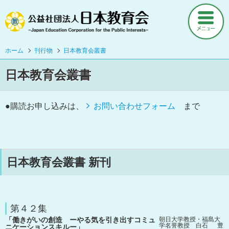
ホーム
ニュース
ホーム
刊行物
日本教育会叢書
日本教育会叢書
日本教育会について
当会の活動について
●購読お申し込みは、
お問い合わせフォーム
まで
会員登録・定期購読など
刊行物
日本教育会叢書 新刊
調査研究資料
月刊『日本教育』
日本教育新聞社との連携等について
第４２集
日本教育会叢書
「働きがいの創造 ーやる気を引き出すコミュ
朝日大学教授・福島大
学名誉教授 白石 豊
ニケーションスキルー」