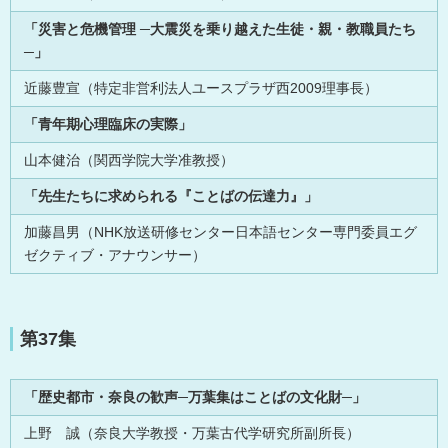
「災害と危機管理 ─大震災を乗り越えた生徒・親・教職員たち
─」
近藤豊宣（特定非営利法人ユースプラザ西2009理事長）
「青年期心理臨床の実際」
山本健治（関西学院大学准教授）
「先生たちに求められる『ことばの伝達力』」
加藤昌男（NHK放送研修センター日本語センター専門委員エグ
ゼクティブ・アナウンサー）
第37集
「歴史都市・奈良の歓声─万葉集はことばの文化財─」
上野 誠（奈良大学教授・万葉古代学研究所副所長）